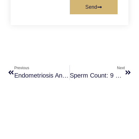
Send
Previous
Next
Endometriosis And Fertility: Hope And Solutions
Sperm Count: 9 Foods To Increase Male Fertility